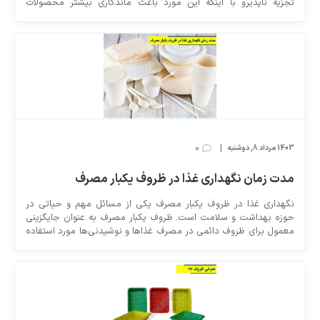
تجزیه ناپذیرو با اینکه این مورد باعث ماندگاری بیشتر محصولات
تولیدی شده است ، اما با این حال خود دچار مشکلات زیستی فراوان
میکند. لذا جذف این ماده میتواند تأثیرات بسیار زیادی داشته باشد. به
طور کلی این مسئله میتواند هم جنبه مثبت و هم جنبه منفی فراوانی
داشته باشد. به همین جهت برای شروع ابتدا توضیحاتی درذ خصوص
جنبه مثبت آن خواهیم گفت.
0
|
1403 مرداد 8, دوشنبه
مدت زمان نگهداری غذا در ظروف یکبار مصرف
نگهداری غذا در ظروف یکبار مصرف یکی از مسائل مهم و حیاتی در
حوزه بهداشت و سلامت است. ظروف یکبار مصرف به عنوان جایگزینی
معمول برای ظروف دائمی در مصرف غذاها و نوشیدنی‌ها مورد استفاده
قرار می‌گیرند. این نوع ظروف علاوه بر آسانی استفاده، به دلیل عدم نیاز
به شستشو و ضدعفونی کردن، نقاط مثبت مختصری را در مقایسه با
ظروف دائمی دارند. در ادامه در مورد نگهداری غذا در ظروف یکبار
مصرف بهتر است به تأکید بر اهمیت بهداشت و نکات کلیدی نگهداری
این نوع ظروف بپردازیم و همچنین به مزایا و معایب استفاده از ظروف
یکبار مصرف پرداخته خواهد شد‌.