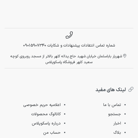
شماره تماس انتقادات پیشنهادات و شکایات 09015907340
شهریار باباسلمان خیابان شهید حاج یداله کلهر بالاتر از مسجد روبروی کوچه
سعید کلهر فروشگاه پاسکوپلاس
لینک های مفید
تماس با ما
اعلامیه حریم خصوصی
جستجو
کاتالوگ محصولات
اخبار
درباره پاسکوپلاس
بلاگ
حساب من