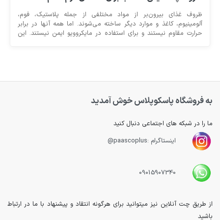
ظروف غذای بیرون‌بر از مواد مختلفی از جمله پلاستیک، فوم،
آلومینیوم، کاغذ و موارد دیگر ساخته می‌شوند. اما همه آنها در برابر
حرارت مقاوم نیستند و برای استفاده در مایکروویو ایمن نیستند. این
مسئله اغلب باعث می‌شود این سوال در ذهن مشتریان ایجاد شود که
“آیا این ظرف برای استفاده در مایکروویو امن است؟” یا “ظروف قابل
استفاده در مایکروویو کدامند؟” و یا “ظروف ایمن برای استفاده در
مایکروویوها چه ظروفی است؟”
به فروشگاه پاسکوپلاس خوش آمدید
ما را در شبکه های اجتماعی دنبال کنید
اینستاگرام :paascoplus@
09015907340
از طریق چت آنلاین نیز میتوانید برای هرگونه انتقاد و پیشنهاد با ما در ارتباط
باشید