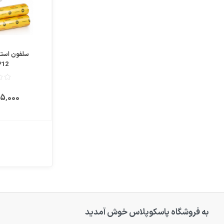
سلفون استر
12*39*1000
٬795٬000
به فروشگاه پاسکوپلاس خوش آمدید