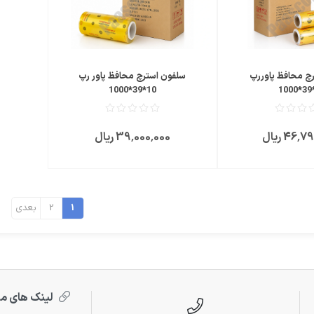
چ محافظ پاوررپ
سلفون استرچ محافظ پاور رپ
10*39*1000
46 ریال
39٬000٬000 ریال
1
2
بعدی
لینک های م