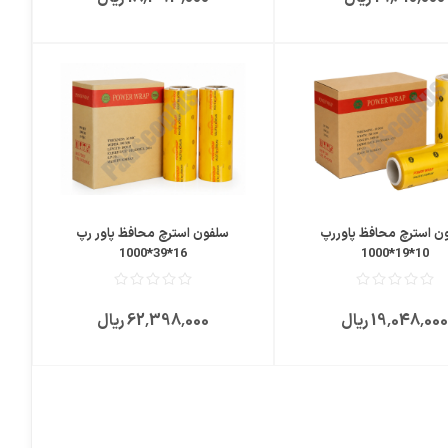
مقایسه
علاقمندی
ن استرچ محافظ پاوررپ
سلفون استرچ محافظ پاور رپ
16*39*1000
10*19*1000
19٬048٬00 ریال
62٬398٬000 ریال