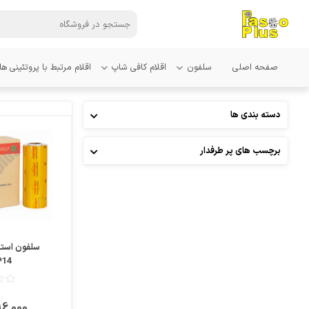
صفحه اصلی
سلفون
اقلام کافی شاپ
اقلام مرتبط با پروتئینی ها
دسته بندی ها
مقایسه
برچسب های پر طرفدار
علاقمندی
سلفون استر
14*39*1000
٬596٬000