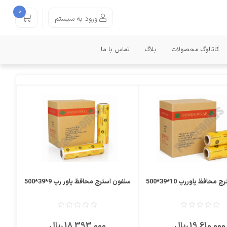
0
ورود به سیستم
کاتالوگ محصولات
بلاگ
تماس با ما
مقایسه
علاقمندی
محافظ پاوررپ 10*39*500
سلفون استرچ محافظ پاور رپ 9*39*500
19٬610٬000 ریال
18٬393٬000 ریال