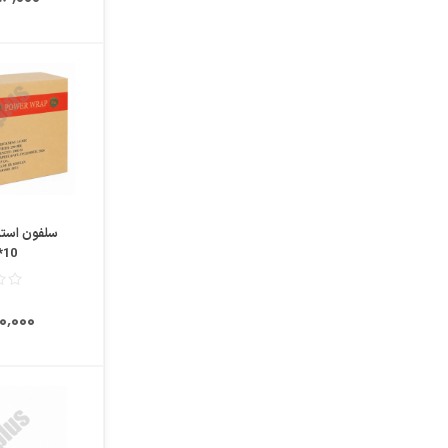
مقایسه
علاقمندی
سلفون استر
10*29*1000
٬000٬000
مقایسه
علاقمندی