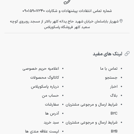
شماره تماس انتقادات پیشنهادات و شکایات 09015907340
شهریار باباسلمان خیابان شهید حاج یداله کلهر بالاتر از مسجد روبروی کوچه
سعید کلهر فروشگاه پاسکوپلاس
لینک های مفید
تماس با ما
اعلامیه حریم خصوصی
جستجو
کاتالوگ محصولات
اخبار
درباره پاسکوپلاس
بلاگ
حساب من
شرایط ارسال و مرجوعی مشتریان
سفارشات
B2C
آدرس ها
شرایط ارسال و مرجوعی مشتریان
سبد خرید
B2B
لیست علاقه مندی ها