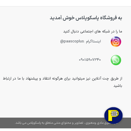
به فروشگاه پاسکوپلاس خوش آمدید
ما را در شبکه های اجتماعی دنبال کنید
اینستاگرام :paascoplus@
09015907340
از طریق چت آنلاین نیز میتوانید برای هرگونه انتقاد و پیشنهاد با ما در ارتباط
باشید
کلیه حقوق مادی ومعنوی ، تصاویر و محتوای متنی متعلق به پاسکوپلاس می باشد.