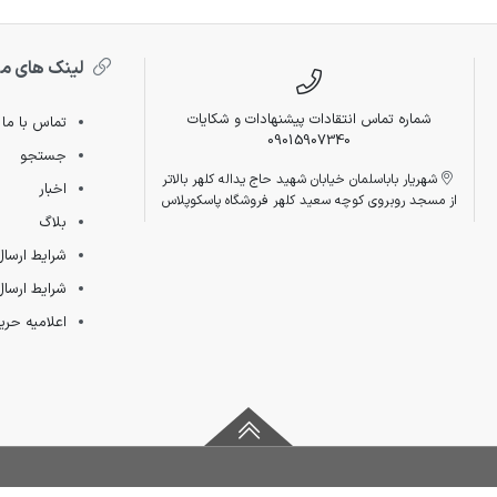
لینک های م
شماره تماس انتقادات پیشنهادات و شکایات
تماس با ما
09015907340
جستجو
شهریار باباسلمان خیابان شهید حاج یداله کلهر بالاتر
اخبار
از مسجد روبروی کوچه سعید کلهر فروشگاه پاسکوپلاس
بلاگ
شرایط ارسال
شرایط ارسال
اعلامیه ح