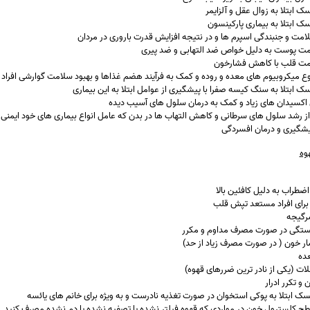
 ابتلا به زوال عقل و آلزایمر
 ابتلا به بیماری پارکینسون
امت و جنبندگی اسپرم ها و در نتیجه افزایش قدرت باروری در مردان
مت پوست به دلیل خواص ضد التهابی و ضد پیری
امت قلب با کاهش فشارخون
وع میکروبیوم های معده و روده و کمک به فرآیند هضم غذاها و بهبود سلامت گوارشی افراد
 ابتلا به سنگ کیسه صفرا با پیشگیری از عوامل ابتلا به این بیماری
 اکسیدان های زیاد و کمک به درمان سلول های آسیب دیده
ز رشد سلول های سرطانی و کاهش التهاب ها در بدن که عامل انواع بیماری های خود ایمنی 
شگیری و درمان افسردگی
وه
ضطراب به دلیل کافئین بالا
برای افراد مستعد تپش قلب
رگیجه
ستگی در صورت مصرف مداوم و مکرر
ر خون ( در صورت مصرف زیاد از حد)
ده
ت (یکی از نادر ترین ضررهای قهوه)
 و تکرر ادرار
سک ابتلا به پوکی استخوان در صورت تغذیه نادرست و به ویژه برای خانم های یائسه
ح کلسترول خون در مواردی که قهوه فیلتر نشده یا تصفیه نشده یا دم نشده مصرف کنید