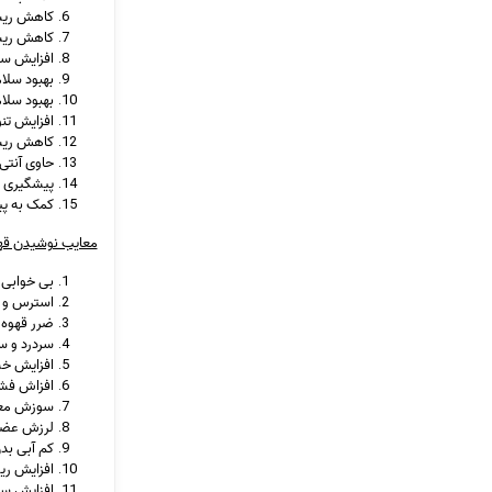
کاهش ریسک
کاهش ریسک
افزایش سل
بهبود سلا
بهبود سل
افزایش تن
کاهش ریسک
حاوی آنتی
پیشگیری ا
کمک به پی
معایب نوشیدن قه
بی خوابی
استرس و ا
ضرر قهوه 
سردرد و س
افزایش خ
افزاش فشا
سوزش مع
لرزش عضلا
کم آبی بدن
افزایش ری
افزایش سط