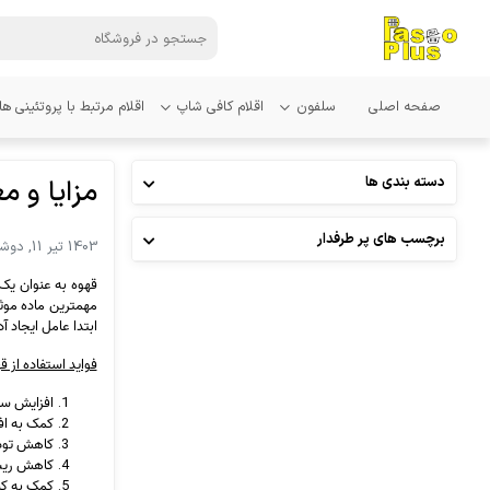
صفحه اصلی
سلفون
اقلام کافی شاپ
اقلام مرتبط با پروتئینی ها
دسته بندی ها
مزایا و م
برچسب های پر طرفدار
1403 تیر 11, دوشنبه
قهوه به عنوان یک 
مهمترین ماده موث
ابتدا عامل ایجاد 
فواید استفاده از ق
افزایش سط
کمک به اف
کاهش توده
کاهش ریسک
کمک به کنت