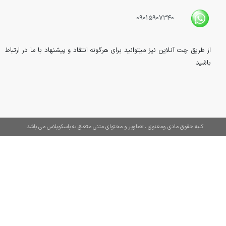
09015907340
از طریق چت آنلاین نیز میتوانید برای هرگونه انتقاد و پیشنهاد با ما در ارتباط
باشید
کلیه حقوق مادی ومعنوی ، تصاویر و محتوای متنی متعلق به پاسکوپلاس می باشد.