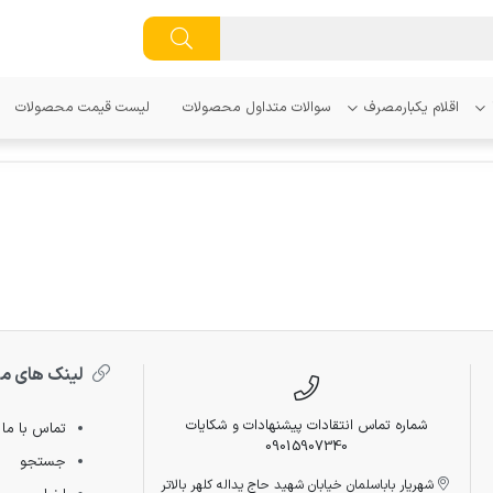
اقلام یکبارمصرف
سوالات متداول محصولات
لیست قیمت محصولات
لینک های م
شماره تماس انتقادات پیشنهادات و شکایات
تماس با ما
09015907340
جستجو
شهریار باباسلمان خیابان شهید حاج یداله کلهر بالاتر