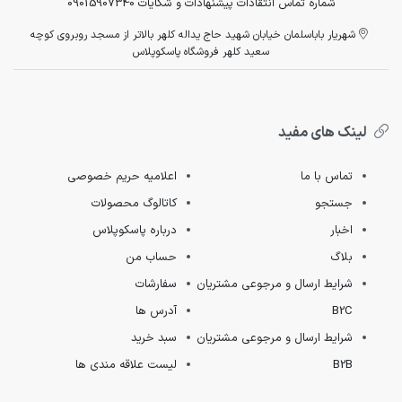
شماره تماس انتقادات پیشنهادات و شکایات 09015907340
شهریار باباسلمان خیابان شهید حاج یداله کلهر بالاتر از مسجد روبروی کوچه
سعید کلهر فروشگاه پاسکوپلاس
لینک های مفید
تماس با ما
اعلامیه حریم خصوصی
جستجو
کاتالوگ محصولات
اخبار
درباره پاسکوپلاس
بلاگ
حساب من
شرایط ارسال و مرجوعی مشتریان
سفارشات
B2C
آدرس ها
شرایط ارسال و مرجوعی مشتریان
سبد خرید
B2B
لیست علاقه مندی ها