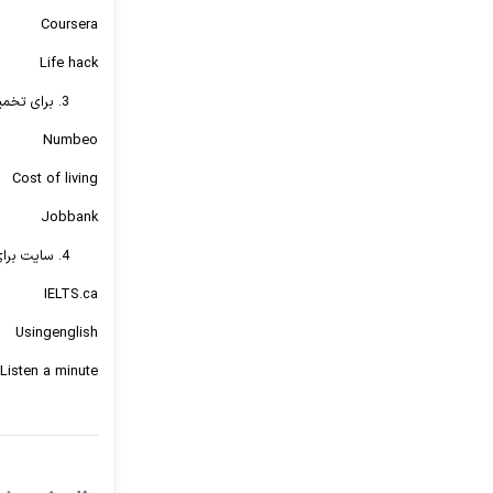
Coursera
Life hack
برای تخمی
Numbeo
Cost of living
Jobbank
سایت برای
IELTS.ca
Usingenglish
Listen a minute