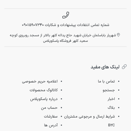
شماره تماس انتقادات پیشنهادات و شکایات 09015907340
شهریار باباسلمان خیابان شهید حاج یداله کلهر بالاتر از مسجد روبروی کوچه
سعید کلهر فروشگاه پاسکوپلاس
لینک های مفید
تماس با ما
اعلامیه حریم خصوصی
جستجو
کاتالوگ محصولات
اخبار
درباره پاسکوپلاس
بلاگ
حساب من
شرایط ارسال و مرجوعی مشتریان
سفارشات
B2C
آدرس ها