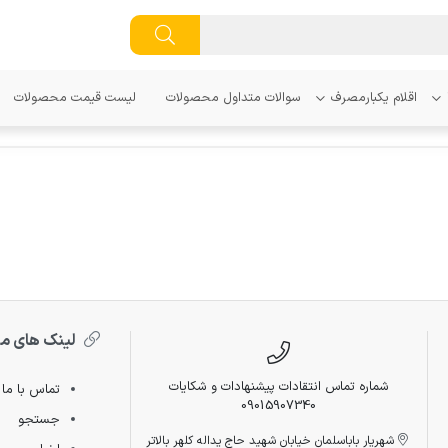
اقلام یکبارمصرف
سوالات متداول محصولات
لیست قیمت محصولات
لینک های م
شماره تماس انتقادات پیشنهادات و شکایات
تماس با ما
09015907340
جستجو
شهریار باباسلمان خیابان شهید حاج یداله کلهر بالاتر