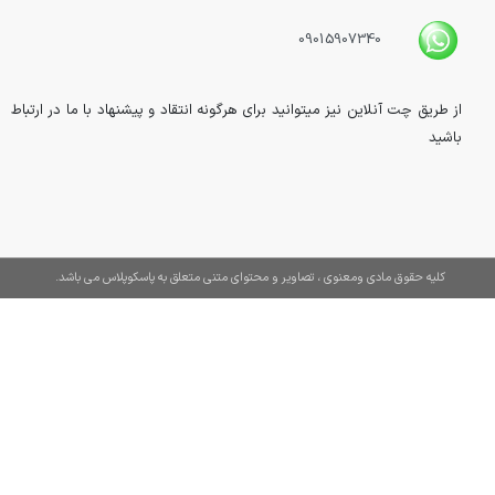
09015907340
از طریق چت آنلاین نیز میتوانید برای هرگونه انتقاد و پیشنهاد با ما در ارتباط
باشید
کلیه حقوق مادی ومعنوی ، تصاویر و محتوای متنی متعلق به پاسکوپلاس می باشد.