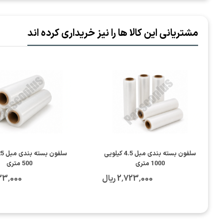
مشتریانی این کالا ها را نیز خریداری کرده اند
سلفون بسته بندی مبل 4.5 کیلویی
1000 متری
500 متری
2٬723٬000 ریال
2٬723٬000