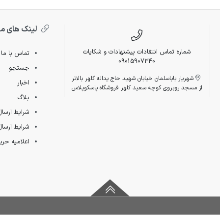
لینک های م
شماره تماس انتقادات پیشنهادات و شکایات
تماس با ما
09015907340
جستجو
شهریار باباسلمان خیابان شهید حاج یداله کلهر بالاتر
اخبار
از مسجد روبروی کوچه سعید کلهر فروشگاه پاسکوپلاس
بلاگ
شرایط ارسال
شرایط ارسال
اعلامیه ح