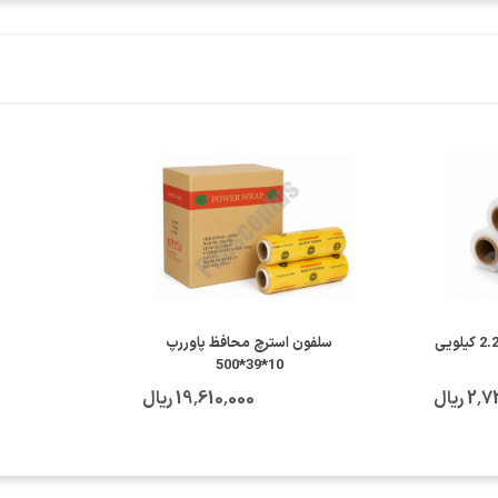
سلفون بسته بندی مبل 2.25 کیلویی
سلفون استرچ محافظ پاوررپ
10*39*500
 ریال
19٬610٬000 ریال