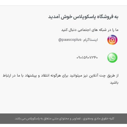
به فروشگاه پاسکوپلاس خوش آمدید
ما را در شبکه های اجتماعی دنبال کنید
اینستاگرام :paascoplus@
09015907340
از طریق چت آنلاین نیز میتوانید برای هرگونه انتقاد و پیشنهاد با ما در ارتباط
باشید
کلیه حقوق مادی ومعنوی ، تصاویر و محتوای متنی متعلق به پاسکوپلاس می باشد.