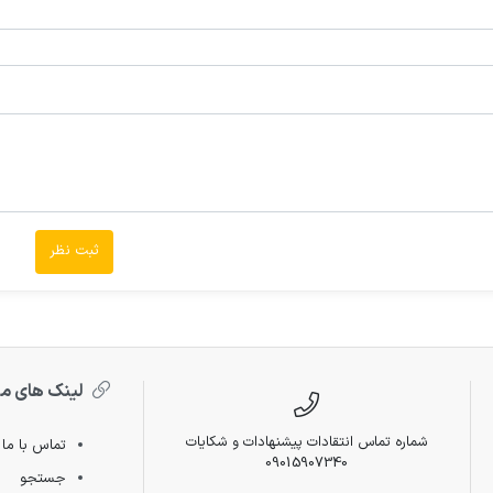
ثبت نظر
لینک های م
شماره تماس انتقادات پیشنهادات و شکایات
تماس با ما
09015907340
جستجو