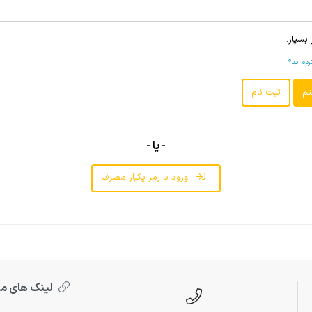
 بسپار.
ده اید؟
- یا -
ورود با رمز یکبار مصرف
لینک های م